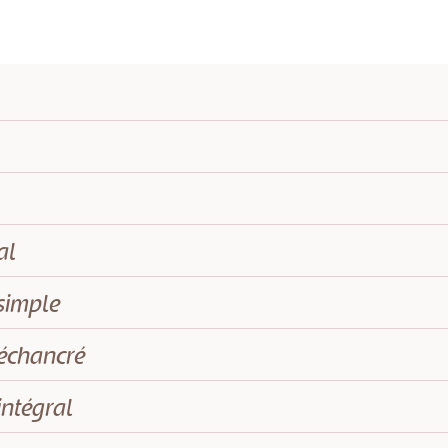
al
 simple
 échancré
intégral